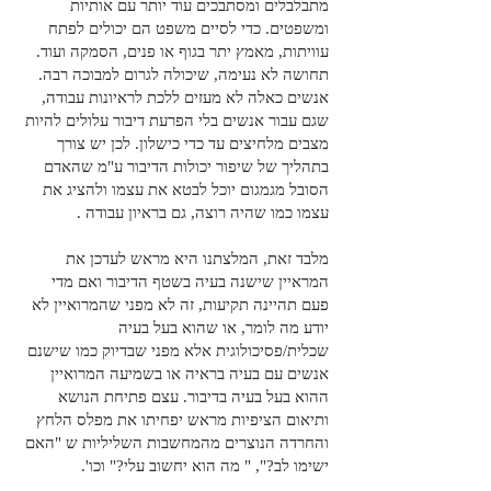
מתבלבלים ומסתבכים עוד יותר עם אותיות
ומשפטים. כדי לסיים משפט הם יכולים לפתח
עוויתות, מאמץ יתר בגוף או פנים, הסמקה ועוד.
תחושה לא נעימה, שיכולה לגרום למבוכה רבה.
אנשים כאלה לא מעזים ללכת לראיונות עבודה,
שגם עבור אנשים בלי הפרעת דיבור עלולים להיות
מצבים מלחיצים עד כדי כישלון. לכן יש צורך
בתהליך של שיפור יכולות הדיבור ע"מ שהאדם
הסובל מגמגום יוכל לבטא את עצמו ולהציג את
עצמו כמו שהיה רוצה, גם בראיון עבודה .
מלבד זאת, המלצתנו היא מראש לעדכן את
המראיין שישנה בעיה בשטף הדיבור ואם מדי
פעם תהיינה תקיעות, זה לא מפני שהמרואיין לא
יודע מה לומר, או שהוא בעל בעיה
שכלית/פסיכולוגית אלא מפני שבדיוק כמו שישנם
אנשים עם בעיה בראיה או בשמיעה המרואיין
ההוא בעל בעיה בדיבור. עצם פתיחת הנושא
ותיאום הציפיות מראש יפחיתו את מפלס הלחץ
והחרדה הנוצרים מהמחשבות השליליות ש "האם
ישימו לב?", " מה הוא יחשוב עלי?" וכו'.