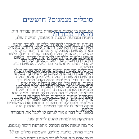
סובלים מגמגום? חוששים
אין ספק כי איכות התקשורת בראיון עבודה היא
מראיון עבודה?
חיונית ומכרעת להבנת המועמד, הגישה שלו,
דעותיו והתאמתו לתפקיד כלשהו. לפיכך הרבה
ראיון עבודה הוא לכל הדעות אקט הדורש מאמץ:
מאוד אנשים הסובלים מהפרעת דיבור כלשהי,
להרשים, להפגין יכולת (מלבד קורות חיים), ליצור
פשוט נמנעים מלהגיע לראיונות עבודה,
משום
תקשורת חיובית וכדי לזכות בסופו של דבר
שהם יודעים מראש כי הם יכשלו. אנשים רבים
במשרה.
הסובלים מבעיית גמגום פונים למקצועות שלא
ראיון עבודה מתנהל כמובן כדו-שיח בין מבקש
דורשים תקשורת ויכולת מילולית, אלא יכולת
העבודה לבין המעסיק והוא נקבע מראש. כך
טכנית, פיזית וכו’ גם אם עבודות אלה אינן
שהאדם שמגיע לראיון העבודה יכול להתכונן
מעניינות אותם בהכרח. יתכן כי החברה שלנו
לקראתו, לחשוב מה היה רוצה לומר, ממה הוא
מפסידה מוחות מבריקים בגלל הפרעת דיבור
צריך להימנע, אילו דברים אם יאמר יהיו לזכותו,
המונעת מהם להיות במקום התואם את הכישורים
ובמה כדאי לו לחסוך במילים. כל התכנון הזה
שלהם.
בסופו של דבר אמור לגרום לו לקבל את העבודה
הנחשקת או לפחות להגיע לראיון שני.
אך מה יעשה אדם הסובל מהפרעת דיבור (גמגום,
דיבור מהיר, בליעת מילים, השמטת מילים וכו’)?
כיצד אדם כזה יוכל לעבור ראיון עבודה כאשר