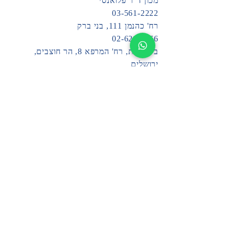
מכון ד"ר פלואנסי
03-561-2222
רח' כהנמן 111, בני ברק
02-626-0666
בית בינת, רח' המרפא 8, הר חוצבים,
ירושלים
מאמרים אחרונים
גמגום בגיל 3!
מהו גמגום?
טיפול בגמגום דרך קופת החולים
טיפול בגמגום
ד״ר פלואנסי
שטף דיבור
סיפורי הצלחה
צור קשר
הצהרת נגישות
© טיפול בגמגום בשיטת מכון ד"ר פלואנסי
2023